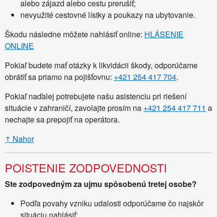
alebo zájazd alebo cestu prerušiť;
nevyužité cestovné lístky a poukazy na ubytovanie.
Škodu následne môžete nahlásiť online:
HLÁSENIE
ONLINE
Pokiaľ budete mať otázky k likvidácii škody, odporúčame
obrátiť sa priamo na pojišťovnu:
+421 254 417 704
.
Pokiaľ naďalej potrebujete našu asistenciu pri riešení
situácie v zahraničí, zavolajte prosím na
+421 254 417 711
a
nechajte sa prepojiť na operátora.
↑ Nahor
POISTENIE ZODPOVEDNOSTI
Ste zodpovedným za ujmu spôsobenú tretej osobe?
Podľa povahy vzniku udalosti odporúčame čo najskôr
situáciu nahlásiť: