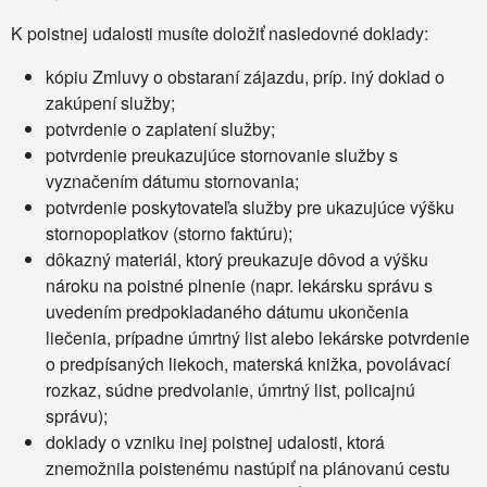
K poistnej udalosti musíte doložiť nasledovné doklady:
kópiu Zmluvy o obstaraní zájazdu, príp. iný doklad o
zakúpení služby;
potvrdenie o zaplatení služby;
potvrdenie preukazujúce stornovanie služby s
vyznačením dátumu stornovania;
potvrdenie poskytovateľa služby pre ukazujúce výšku
stornopoplatkov (storno faktúru);
dôkazný materiál, ktorý preukazuje dôvod a výšku
nároku na poistné plnenie (napr. lekársku správu s
uvedením predpokladaného dátumu ukončenia
liečenia, prípadne úmrtný list alebo lekárske potvrdenie
o predpísaných liekoch, materská knižka, povolávací
rozkaz, súdne predvolanie, úmrtný list, policajnú
správu);
doklady o vzniku inej poistnej udalosti, ktorá
znemožnila poistenému nastúpiť na plánovanú cestu