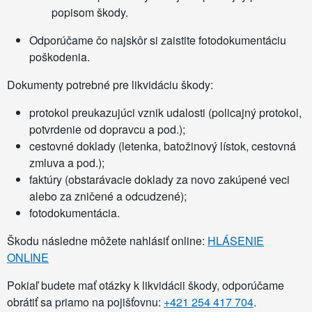
popisom škody.
Odporúčame čo najskôr si zaistite fotodokumentáciu
poškodenia.
Dokumenty potrebné pre likvidáciu škody:
protokol preukazujúci vznik udalosti (policajný protokol,
potvrdenie od dopravcu a pod.);
cestovné doklady (letenka, batožinový lístok, cestovná
zmluva a pod.);
faktúry (obstarávacie doklady za novo zakúpené veci
alebo za zničené a odcudzené);
fotodokumentácia.
Škodu následne môžete nahlásiť online:
HLÁSENIE
ONLINE
Pokiaľ budete mať otázky k likvidácii škody, odporúčame
obrátiť sa priamo na pojišťovnu:
+421 254 417 704
.