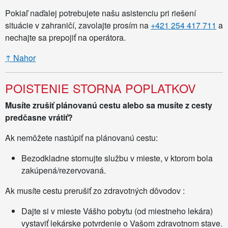
Pokiaľ naďalej potrebujete našu asistenciu pri riešení
situácie v zahraničí, zavolajte prosím na
+421 254 417 711
a
nechajte sa prepojiť na operátora.
↑ Nahor
POISTENIE STORNA POPLATKOV
Musíte zrušiť plánovanú cestu alebo sa musíte z cesty
predčasne vrátiť?
Ak nemôžete nastúpiť na plánovanú cestu:
Bezodkladne stornujte službu v mieste, v ktorom bola
zakúpená/rezervovaná.
Ak musíte cestu prerušiť zo zdravotných dôvodov :
Dajte si v mieste Vášho pobytu (od miestneho lekára)
vystaviť lekárske potvrdenie o Vašom zdravotnom stave.