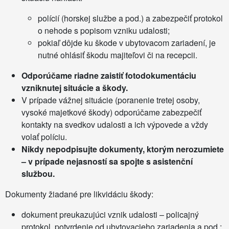
polícií (horskej službe a pod.) a zabezpečiť protokol
o nehode s popisom vzniku udalosti;
pokiaľ dôjde ku škode v ubytovacom zariadení, je
nutné ohlásiť škodu majiteľovi či na recepcii.
Odporúčame riadne zaistiť fotodokumentáciu
vzniknutej situácie a škody.
V prípade vážnej situácie (poranenie tretej osoby,
vysoké majetkové škody) odporúčame zabezpečiť
kontakty na svedkov udalosti a ich výpovede a vždy
volať políciu.
Nikdy nepodpisujte dokumenty, ktorým nerozumiete
– v prípade nejasností sa spojte s asistenční
službou.
Dokumenty žiadané pre likvidáciu škody:
dokument preukazujúci vznik udalosti – policajný
protokol, potvrdenie od ubytovacieho zariadenia a pod.;