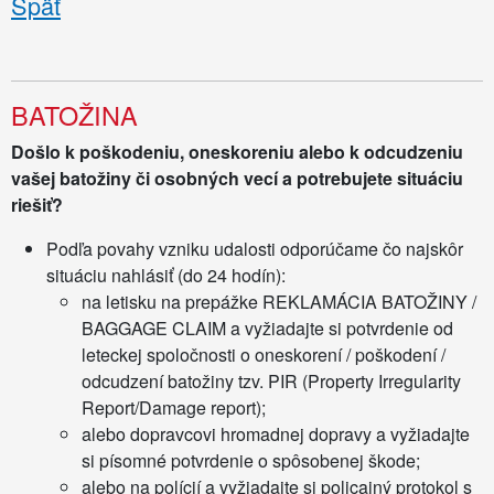
Späť
BATOŽINA
Došlo k poškodeniu, oneskoreniu alebo k odcudzeniu
vašej batožiny či osobných vecí a potrebujete situáciu
riešiť?
Podľa povahy vzniku udalosti odporúčame čo najskôr
situáciu nahlásiť (do 24 hodín):
na letisku na prepážke REKLAMÁCIA BATOŽINY /
BAGGAGE CLAIM a vyžiadajte si potvrdenie od
leteckej spoločnosti o oneskorení / poškodení /
odcudzení batožiny tzv. PIR (Property Irregularity
Report/Damage report);
alebo dopravcovi hromadnej dopravy a vyžiadajte
si písomné potvrdenie o spôsobenej škode;
alebo na polícií a vyžiadajte si policajný protokol s